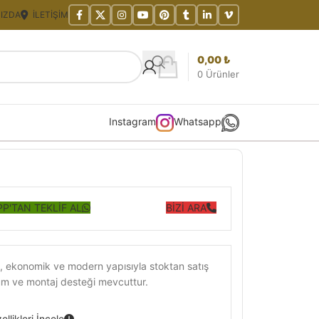
IZDA
İLETIŞIM
0,00
₺
0
Ürünler
Instagram
Whatsapp
P'TAN TEKLİF AL
BİZİ ARA
 ekonomik ve modern yapısıyla stoktan satış
lum ve montaj desteği mevcuttur.
llikleri İncele