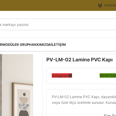
HAKKIM
ER
MODÜLER GRUP
HAKKIMIZDA
İLETIŞIM
PV-LM-02 Lamine PVC Kapı
Instagram
WHATSAP
PV-LM-02 Lamine PVC Kapı; dayanıklı,
veya özel ölçü üretimle sunulur. Kuru
Tüm Öze