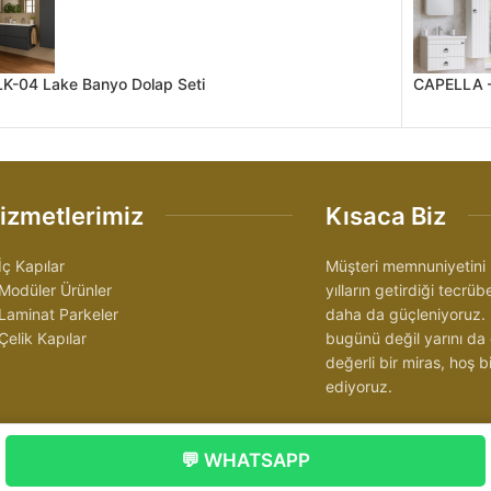
K-04 Lake Banyo Dolap Seti
CAPELLA –
izmetlerimiz
Kısaca Biz
İç Kapılar
Müşteri memnuniyetini 
Modüler Ürünler
yılların getirdiği tecrü
Laminat Parkeler
daha da güçleniyoruz.
Çelik Kapılar
bugünü değil yarını da
değerli bir miras, hoş
ediyoruz.
💬 WHATSAPP
İzmir Kapı Firması
|
İzmir Lake