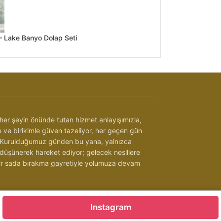
 Lake Banyo Dolap Seti
her şeyin önünde tutan hizmet anlayışımızla,
be ve birikimle güven tazeliyor, her geçen gün
 Kurulduğumuz günden bu yana, yalnızca
 düşünerek hareket ediyor; gelecek nesillere
 bir sada bırakma gayretiyle yolumuza devam
Detaylar İçin Tıklayınız
Instagram
 Kapı
|
İzmir Laminat Parke
|
Torbalı Kapı Firması