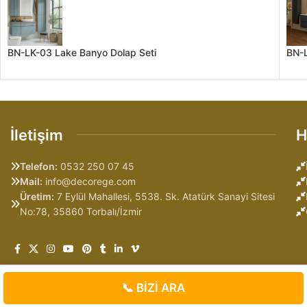
BN-LK-03 Lake Banyo Dolap Seti
BN-L
İletişim
H
Telefon:
0532 250 07 45
Mail:
info@decorege.com
Üretim:
7 Eylül Mahallesi, 5538. Sk. Atatürk Sanayi Sitesi
No:78, 35860 Torbalı/İzmir
📞 BİZİ ARA
Tüm Hakları Saklıdır | 2025 | DECOREGE