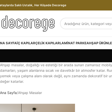
etaylarda Saklı Ustalık, Her Köşede Decorege
NA SAYFA
İÇ KAPILAR
ÇELIK KAPILAR
LAMINAT PARKE
AHŞAP ÜRÜNL
Ahşap masalar, doğallığı ve estetiği bir arada sunan zamansız mobilya
damarları, yaşam alanlarına sıcak ve davetkâr bir atmosfer katar. Rus
yemek veya çalışma alanı olarak değil, aynı zamanda dekoratif bir un
değer katarlar.
Ana Sayfa
Ahşap Masalar