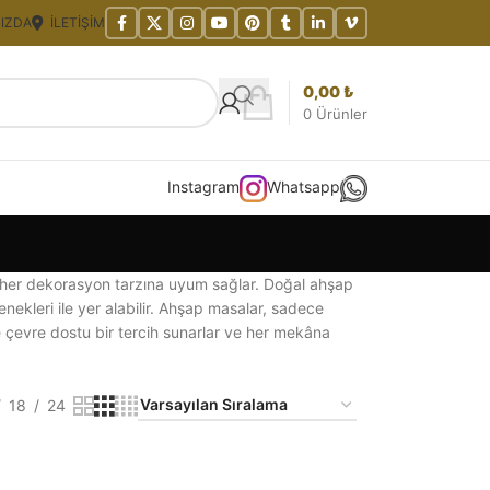
IZDA
İLETIŞIM
0,00
₺
0
Ürünler
Instagram
Whatsapp
 ve her dekorasyon tarzına uyum sağlar. Doğal ahşap
nekleri ile yer alabilir. Ahşap masalar, sadece
e çevre dostu bir tercih sunarlar ve her mekâna
18
24