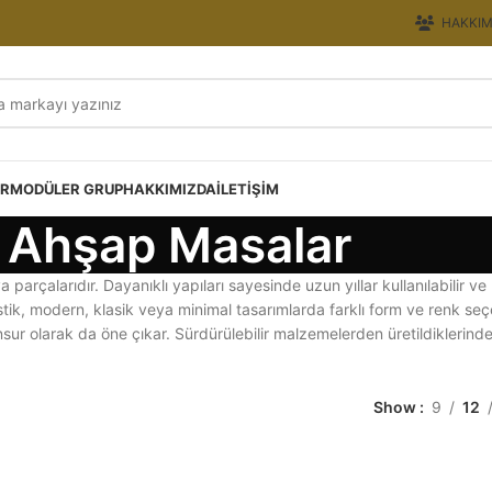
HAKKIM
ER
MODÜLER GRUP
HAKKIMIZDA
İLETIŞIM
Ahşap Masalar
 parçalarıdır. Dayanıklı yapıları sayesinde uzun yıllar kullanılabilir
tik, modern, klasik veya minimal tasarımlarda farklı form ve renk seçe
sur olarak da öne çıkar. Sürdürülebilir malzemelerden üretildiklerind
Show
9
12