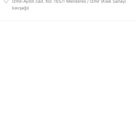
İzmir-Aydın cad. No: 165/1 Menderes / İzmir (Kısık Sanayi
kavşağı)