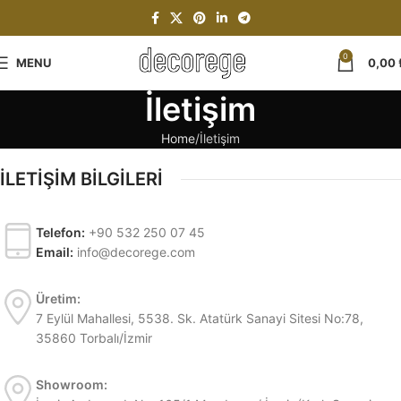
0
MENU
0,00
İletişim
Home
İletişim
İLETİŞİM BİLGİLERİ
Telefon:
+90 532 250 07 45
Email:
info@decorege.com
Üretim:
7 Eylül Mahallesi, 5538. Sk. Atatürk Sanayi Sitesi No:78,
35860 Torbalı/İzmir
Showroom: