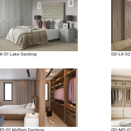
K-01 Lake Gardırop
GD-LK-02 
D-01 Mdflam Gardırop
GD-MD-02