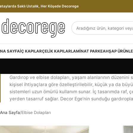
etaylarda Saklı Ustalık, Her Köşede Decorege
NA SAYFA
İÇ KAPILAR
ÇELIK KAPILAR
LAMINAT PARKE
AHŞAP ÜRÜNL
Gardırop ve elbise dolapları, yaşam alanlarının düzenini 
kişisel ihtiyaçlara göre özelleştirilebilir, küçük ya da b
sistemleri uzun ömürlü kullanım sunar. İç tasarımda raf, 
yerden tasarruf sağlar. Decor Ege’nin sunduğu gardıropla
Ana Sayfa
Elbise Dolapları