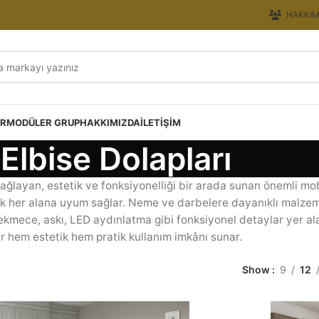
HAKKIM
ER
MODÜLER GRUP
HAKKIMIZDA
İLETIŞIM
Elbise Dolapları
sağlayan, estetik ve fonksiyonelliği bir arada sunan önemli mo
üyük her alana uyum sağlar. Neme ve darbelere dayanıklı malzemel
çekmece, askı, LED aydınlatma gibi fonksiyonel detaylar yer al
r hem estetik hem pratik kullanım imkânı sunar.
Show
9
12