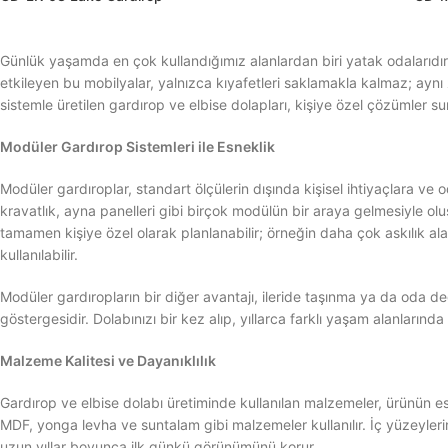
Günlük yaşamda en çok kullandığımız alanlardan biri yatak odalarıdır
etkileyen bu mobilyalar, yalnızca kıyafetleri saklamakla kalmaz; aynı z
sistemle üretilen gardırop ve elbise dolapları, kişiye özel çözümler s
Modüler Gardırop Sistemleri ile Esneklik
Modüler gardıroplar, standart ölçülerin dışında kişisel ihtiyaçlara ve o
kravatlık, ayna panelleri gibi birçok modülün bir araya gelmesiyle ol
tamamen kişiye özel olarak planlanabilir; örneğin daha çok askılık alan
kullanılabilir.
Modüler gardıropların bir diğer avantajı, ileride taşınma ya da oda de
göstergesidir. Dolabınızı bir kez alıp, yıllarca farklı yaşam alanlarında 
Malzeme Kalitesi ve Dayanıklılık
Gardırop ve elbise dolabı üretiminde kullanılan malzemeler, ürünün est
MDF, yonga levha ve suntalam gibi malzemeler kullanılır. İç yüzeylerin
uzun yıllar boyunca ilk günkü görünümünü korur.