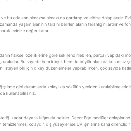
 ve bu odaların olmazsa olmazı da gardırop ve elbise dolaplarıdır. E
amanda yaşam alanının tarzını belirler, alanın ferahlığını artırır ve fo
unarak evinize değer katar.
danın fiziksel özelliklerine göre şekillendirilebilen, parçalı yapıdaki m
uşturulurlar. Bu sayede hem küçük hem de büyük alanlara kusursuz şeki
ı isteyen biri için dikey düzenlemeler yapılabilirken, çok sayıda katla
ğiştirme gibi durumlarda kolaylıkla sökülüp yeniden kurulabilmeleridir.
da kullanabilirsiniz.
etiği kadar dayanıklılığını da belirler. Decor Ege modüler dolaplarınd
 temizlenmesi kolaydır, dış yüzeyler ise UV ışınlarına karşı dirençlid