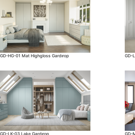
GD-HG-01 Mat Highgloss Gardırop
GD-L
GD-LK-03 Lake Gardırop
GD-M