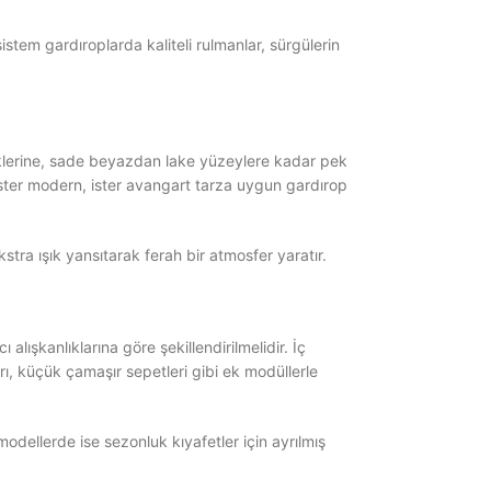
tem gardıroplarda kaliteli rulmanlar, sürgülerin
nklerine, sade beyazdan lake yüzeylere kadar pek
ister modern, ister avangart tarza uygun gardırop
tra ışık yansıtarak ferah bir atmosfer yaratır.
 alışkanlıklarına göre şekillendirilmelidir. İç
arı, küçük çamaşır sepetleri gibi ek modüllerle
modellerde ise sezonluk kıyafetler için ayrılmış