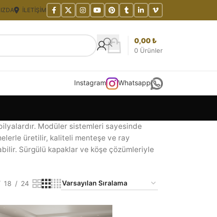
IZDA
İLETIŞIM
0,00
₺
0
Ürünler
Instagram
Whatsapp
bilyalardır. Modüler sistemleri sayesinde
erle üretilir, kaliteli menteşe ve ray
abilir. Sürgülü kapaklar ve köşe çözümleriyle
18
24