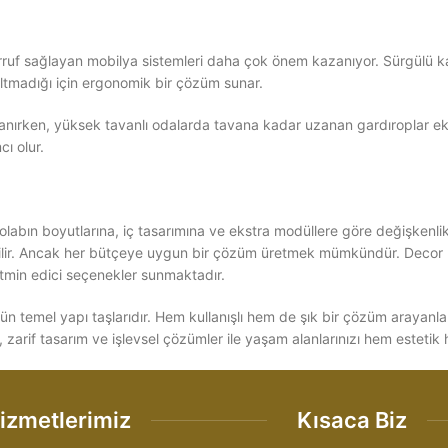
arruf sağlayan mobilya sistemleri daha çok önem kazanıyor. Sürgülü ka
ltmadığı için ergonomik bir çözüm sunar.
ı tanırken, yüksek tavanlı odalarda tavana kadar uzanan gardıroplar 
ı olur.
 dolabın boyutlarına, iç tasarımına ve ekstra modüllere göre değişkenl
rabilir. Ancak her bütçeye uygun bir çözüm üretmek mümkündür. Deco
atmin edici seçenekler sunmaktadır.
n temel yapı taşlarıdır. Hem kullanışlı hem de şık bir çözüm arayanlar 
 zarif tasarım ve işlevsel çözümler ile yaşam alanlarınızı hem estetik 
izmetlerimiz
Kısaca Biz