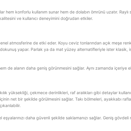
r hem konforlu kullanım sunar hem de dolabın ömrünü uzatır. Raylı sis
alitesini ve kullanıcı deneyimini doğrudan etkiler.
genel atmosferine de etki eder. Koyu ceviz tonlarından açık meşe re
okunuş yapar. Parlak ya da mat yüzey alternatifleriyle ister klasik, 
 hem de alanın daha geniş görünmesini sağlar. Aynı zamanda içeriye eks
k yüksekliği, çekmece derinlikleri, raf aralıkları gibi detaylar kullanıcı
içinin net bir şekilde görülmesini sağlar. Takı bölmeleri, ayakkabı rafl
karılabilir.
el eşyalarınızı daha güvenli şekilde saklamanızı sağlar. Geniş gövdeli 