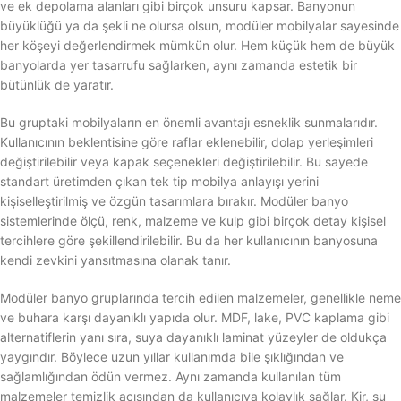
ve ek depolama alanları gibi birçok unsuru kapsar. Banyonun
büyüklüğü ya da şekli ne olursa olsun, modüler mobilyalar sayesinde
her köşeyi değerlendirmek mümkün olur. Hem küçük hem de büyük
banyolarda yer tasarrufu sağlarken, aynı zamanda estetik bir
bütünlük de yaratır.
Bu gruptaki mobilyaların en önemli avantajı esneklik sunmalarıdır.
Kullanıcının beklentisine göre raflar eklenebilir, dolap yerleşimleri
değiştirilebilir veya kapak seçenekleri değiştirilebilir. Bu sayede
standart üretimden çıkan tek tip mobilya anlayışı yerini
kişiselleştirilmiş ve özgün tasarımlara bırakır. Modüler banyo
sistemlerinde ölçü, renk, malzeme ve kulp gibi birçok detay kişisel
tercihlere göre şekillendirilebilir. Bu da her kullanıcının banyosuna
kendi zevkini yansıtmasına olanak tanır.
Modüler banyo gruplarında tercih edilen malzemeler, genellikle neme
ve buhara karşı dayanıklı yapıda olur. MDF, lake, PVC kaplama gibi
alternatiflerin yanı sıra, suya dayanıklı laminat yüzeyler de oldukça
yaygındır. Böylece uzun yıllar kullanımda bile şıklığından ve
sağlamlığından ödün vermez. Aynı zamanda kullanılan tüm
malzemeler temizlik açısından da kullanıcıya kolaylık sağlar. Kir, su