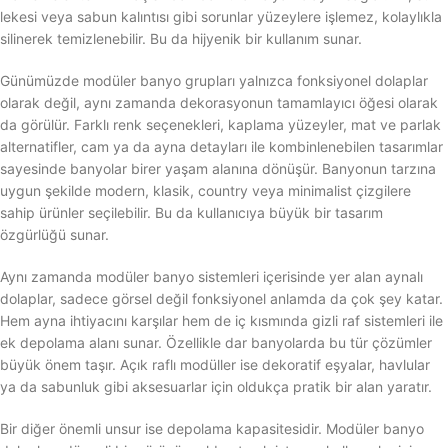
lekesi veya sabun kalıntısı gibi sorunlar yüzeylere işlemez, kolaylıkla
silinerek temizlenebilir. Bu da hijyenik bir kullanım sunar.
Günümüzde modüler banyo grupları yalnızca fonksiyonel dolaplar
olarak değil, aynı zamanda dekorasyonun tamamlayıcı öğesi olarak
da görülür. Farklı renk seçenekleri, kaplama yüzeyler, mat ve parlak
alternatifler, cam ya da ayna detayları ile kombinlenebilen tasarımlar
sayesinde banyolar birer yaşam alanına dönüşür. Banyonun tarzına
uygun şekilde modern, klasik, country veya minimalist çizgilere
sahip ürünler seçilebilir. Bu da kullanıcıya büyük bir tasarım
özgürlüğü sunar.
Aynı zamanda modüler banyo sistemleri içerisinde yer alan aynalı
dolaplar, sadece görsel değil fonksiyonel anlamda da çok şey katar.
Hem ayna ihtiyacını karşılar hem de iç kısmında gizli raf sistemleri ile
ek depolama alanı sunar. Özellikle dar banyolarda bu tür çözümler
büyük önem taşır. Açık raflı modüller ise dekoratif eşyalar, havlular
ya da sabunluk gibi aksesuarlar için oldukça pratik bir alan yaratır.
Bir diğer önemli unsur ise depolama kapasitesidir. Modüler banyo