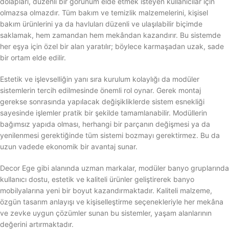
dolapları, düzenli bir görünüm elde etmek isteyen kullanıcılar için
olmazsa olmazdır. Tüm bakım ve temizlik malzemelerini, kişisel
bakım ürünlerini ya da havluları düzenli ve ulaşılabilir biçimde
saklamak, hem zamandan hem mekândan kazandırır. Bu sistemde
her eşya için özel bir alan yaratılır; böylece karmaşadan uzak, sade
bir ortam elde edilir.
Estetik ve işlevselliğin yanı sıra kurulum kolaylığı da modüler
sistemlerin tercih edilmesinde önemli rol oynar. Gerek montaj
gerekse sonrasında yapılacak değişikliklerde sistem esnekliği
sayesinde işlemler pratik bir şekilde tamamlanabilir. Modüllerin
bağımsız yapıda olması, herhangi bir parçanın değişmesi ya da
yenilenmesi gerektiğinde tüm sistemi bozmayı gerektirmez. Bu da
uzun vadede ekonomik bir avantaj sunar.
Decor Ege gibi alanında uzman markalar, modüler banyo gruplarında
kullanıcı dostu, estetik ve kaliteli ürünler geliştirerek banyo
mobilyalarına yeni bir boyut kazandırmaktadır. Kaliteli malzeme,
özgün tasarım anlayışı ve kişiselleştirme seçenekleriyle her mekâna
ve zevke uygun çözümler sunan bu sistemler, yaşam alanlarının
değerini artırmaktadır.