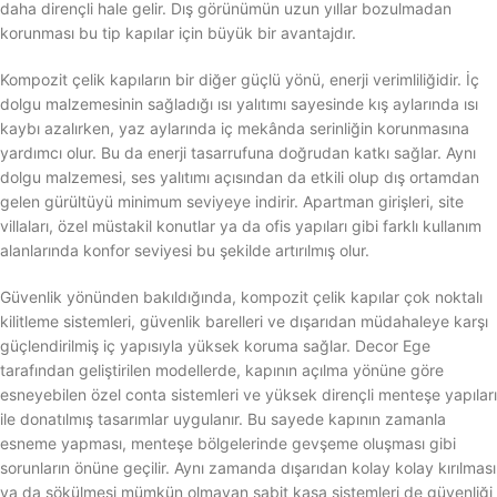
daha dirençli hale gelir. Dış görünümün uzun yıllar bozulmadan
korunması bu tip kapılar için büyük bir avantajdır.
Kompozit çelik kapıların bir diğer güçlü yönü, enerji verimliliğidir. İç
dolgu malzemesinin sağladığı ısı yalıtımı sayesinde kış aylarında ısı
kaybı azalırken, yaz aylarında iç mekânda serinliğin korunmasına
yardımcı olur. Bu da enerji tasarrufuna doğrudan katkı sağlar. Aynı
dolgu malzemesi, ses yalıtımı açısından da etkili olup dış ortamdan
gelen gürültüyü minimum seviyeye indirir. Apartman girişleri, site
villaları, özel müstakil konutlar ya da ofis yapıları gibi farklı kullanım
alanlarında konfor seviyesi bu şekilde artırılmış olur.
Güvenlik yönünden bakıldığında, kompozit çelik kapılar çok noktalı
kilitleme sistemleri, güvenlik barelleri ve dışarıdan müdahaleye karşı
güçlendirilmiş iç yapısıyla yüksek koruma sağlar. Decor Ege
tarafından geliştirilen modellerde, kapının açılma yönüne göre
esneyebilen özel conta sistemleri ve yüksek dirençli menteşe yapıları
ile donatılmış tasarımlar uygulanır. Bu sayede kapının zamanla
esneme yapması, menteşe bölgelerinde gevşeme oluşması gibi
sorunların önüne geçilir. Aynı zamanda dışarıdan kolay kolay kırılması
ya da sökülmesi mümkün olmayan sabit kasa sistemleri de güvenliği