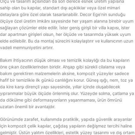
Ölçü ve tasarım açısından da son derece esnek üretim yapısına
sahip olan bu kapılar, standart dışı açıklıklar veya özel mimari
detaylara göre özel olarak tasarlanabilir. Decor Ege’nin sunduğu
ölçüye özel üretim imkânı sayesinde her yaşam alanına birebir uyum
sağlayan çözümler elde edilir. İster geniş girişli bir villa kapısı, ister
dar apartman girişleri olsun, her ölçüde ve tasarımda yüksek uyum
elde edilebilir. Bu da montaj sürecini kolaylaştırır ve kullanıcının uzun
vadeli memnuniyetini artırır.
Bakım ihtiyacının düşük olması ve temizlik kolaylığı da bu kapıların
öne çıkan özelliklerinden biridir. Ahşap gibi sürekli cilalama veya
bakım gerektiren malzemelerin aksine, kompozit yüzeyler sadece
hafif bir temizlikle ilk günkü canlılığını korur. Güneş ışığı, nem, toz ya
da kire karşı dirençli yapı sayesinde, yıllar içinde oluşabilecek
yıpranmalar büyük ölçüde önlenmiş olur. Yüzeyde solma, çatlama ya
da dökülme gibi deformasyonların yaşanmaması, ürün ömrünü
uzatan önemli bir avantajdır.
Görünümde zarafet, kullanımda pratiklik, yapıda güvenlik arayanlar
için kompozit çelik kapılar, çağdaş yapıların değişmez tercihi haline
gelmiştir. Üstün yalıtım özellikleri, estetik yüzey tasarımı ve dış ortam