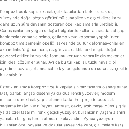
Kompozit çelik kapılar klasik çelik kapılardan farklı olarak dış
yüzeyinde doğal ahşap görünümü sunabilen ve dış etkilere karşı
daha uzun süre dayanım gösteren özel kaplamalarla üretilebilir.
Güneş ışınlarının yoğun olduğu bölgelerde kullanılan sıradan ahşap
kaplamalar zamanla solma, çatlama veya kabarma yapabilirken,
kompozit malzemenin özelliği sayesinde bu tür deformasyonlar en
aza indirilir. Yağmur, nem, rüzgâr ve sıcaklık farkları gibi doğal
çevresel etkiler karşısında formunu koruyan yapısı ile dış mekanlar
için ideal çözümler sunar. Ayrıca bu tür kapılar, tuzlu hava gibi
aşındırıcı çevre şartlarına sahip kıyı bölgelerinde de sorunsuz şekilde
kullanılabilir.
Estetik anlamda kompozit çelik kapılar sınırsız tasarım olanağı sunar.
Mat, parlak, ahşap desenli ya da düz renkli yüzeyler; modern
mimarilerden klasik yapı stillerine kadar her projede bütünlük
sağlama imkânı verir. Beyaz, antrasit, ceviz, açık meşe, gümüş grisi
ya da özel tasarımlı renk geçişli yüzeyler, kullanıcının yaşam alanını
yansıtan bir giriş tercih etmesini kolaylaştırır. Ayrıca yüzeyde
kullanılan özel boyalar ve dokular sayesinde kapı, çizilmelere karşı