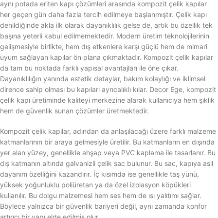
aynı potada eriten kapı çözümleri arasında kompozit çelik kapılar
her geçen gün daha fazla tercih edilmeye başlanmıştır. Çelik kapı
denildiğinde akla ilk olarak dayanıklılık gelse de, artık bu özellik tek
başına yeterli kabul edilmemektedir. Modern üretim teknolojilerinin
gelişmesiyle birlikte, hem dış etkenlere karşı güçlü hem de mimari
uyum sağlayan kapılar ön plana çıkmaktadır. Kompozit çelik kapılar
da tam bu noktada farklı yapısal avantajları ile öne çıkar.
Dayanıklılığın yanında estetik detaylar, bakım kolaylığı ve iklimsel
dirence sahip olması bu kapıları ayrıcalıklı kılar. Decor Ege, kompozit
çelik kapı üretiminde kaliteyi merkezine alarak kullanıcıya hem şıklık
hem de güvenlik sunan çözümler üretmektedir.
Kompozit çelik kapılar, adından da anlaşılacağı üzere farklı malzeme
katmanlarının bir araya gelmesiyle üretilir. Bu katmanların en dışında
yer alan yüzey, genellikle ahşap veya PVC kaplama ile tasarlanır. Bu
dış katmanın altında galvanizli çelik sac bulunur. Bu sac, kapıya asıl
dayanım özelliğini kazandırır. İç kısımda ise genellikle taş yünü,
yüksek yoğunluklu poliüretan ya da özel izolasyon köpükleri
kullanılır. Bu dolgu malzemesi hem ses hem de ısı yalıtımı sağlar.
Böylece yalnızca bir güvenlik bariyeri değil, aynı zamanda konfor
artırıcı bir yapı elde edilmiş olur.