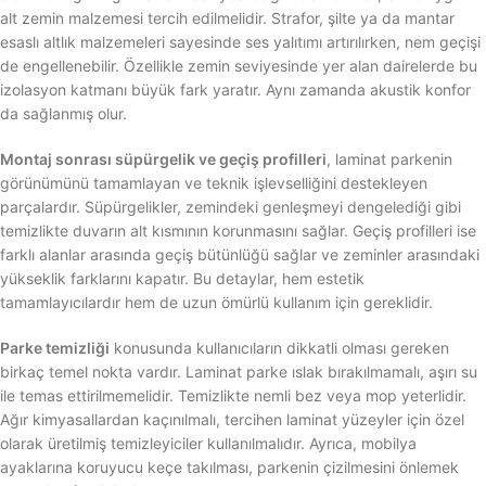
alt zemin malzemesi tercih edilmelidir. Strafor, şilte ya da mantar
esaslı altlık malzemeleri sayesinde ses yalıtımı artırılırken, nem geçişi
de engellenebilir. Özellikle zemin seviyesinde yer alan dairelerde bu
izolasyon katmanı büyük fark yaratır. Aynı zamanda akustik konfor
da sağlanmış olur.
Montaj sonrası süpürgelik ve geçiş profilleri
, laminat parkenin
görünümünü tamamlayan ve teknik işlevselliğini destekleyen
parçalardır. Süpürgelikler, zemindeki genleşmeyi dengelediği gibi
temizlikte duvarın alt kısmının korunmasını sağlar. Geçiş profilleri ise
farklı alanlar arasında geçiş bütünlüğü sağlar ve zeminler arasındaki
yükseklik farklarını kapatır. Bu detaylar, hem estetik
tamamlayıcılardır hem de uzun ömürlü kullanım için gereklidir.
Parke temizliği
konusunda kullanıcıların dikkatli olması gereken
birkaç temel nokta vardır. Laminat parke ıslak bırakılmamalı, aşırı su
ile temas ettirilmemelidir. Temizlikte nemli bez veya mop yeterlidir.
Ağır kimyasallardan kaçınılmalı, tercihen laminat yüzeyler için özel
olarak üretilmiş temizleyiciler kullanılmalıdır. Ayrıca, mobilya
ayaklarına koruyucu keçe takılması, parkenin çizilmesini önlemek