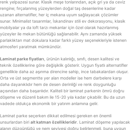
renk yelpazesi sunar. Klasik meşe tonlarından, açık gri ya da ceviz
rengine; fırçalanmış yüzeylerden doğal taş desenlerine kadar
uzanan alternatifler, her iç mekana uyum sağlayacak çözümler
sunar. Minimalist tasarımlar, İskandinav stili ev dekorasyonu, klasik
mobilyalar ya da loft tarzı mekanlar için özel olarak hazırlanmış
yüzeyler ile mekan bütünlüğü sağlanabilir. Aynı zamanda yüksek
parlaklıktan mat dokulara kadar farklı yüzey seçenekleriyle istenen
atmosferi yaratmak mümkündür.
Laminat parke fiyatları
, ürünün kalınlığı, sınıfı, desen kalitesi ve
teknik özelliklerine göre değişiklik gösterir. Uygun fiyatlı alternatifler
genellikle daha az aşınma direncine sahip, ince tabakalardan oluşur.
Orta ve üst segmentte yer alan modeller ise hem darbelere karşı
daha dayanıklıdır hem de desen derinliği ve renk doygunluğu
açısından daha başarılıdır. Kaliteli bir laminat parkenin ömrü doğru
döşeme ve düzenli bakım ile 15-20 yıla kadar çıkabilir. Bu da uzun
vadede oldukça ekonomik bir yatırım anlamına gelir.
Laminat parke seçerken dikkat edilmesi gereken en önemli
unsurlardan biri
alt katman özellikleridir
. Laminat döşeme yapılacak
alanın düzgünlüğü ve nem seviyesi doğru belirlenmeli, buna uygun