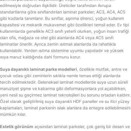
edilmesiyle doğrudan ilişkilidir. Üreticiler tarafından Avrupa
standartlarına göre sınıflandırılan laminat parkeler; AC3, AC4, AC5
gibi kodlarla tanımlanır. Bu sınıflar, aşınma direnci, yoğun kullanım
kapasitesi ve mekanik mukavemet gibi özellikleri temsil eder. Ev tipi
kullanımlarda genellikle AC3 sınıfı yeterli olurken, yoğun insan trafiği
olan ofis, mağaza ve otel gibi alanlarda AC4 veya AC5 sınıfı
laminatlar önerilir. Ayrıca zemin ısıtmalı alanlarda da rahatlıkla
kullanılabilir. Yerden ısıtma sistemine uyumlu yapıdadır ve yüksek
ısıya maruz kaldığında dahi formunu korur.
Suya dayanıklı laminat parke modelleri
, özellikle mutfak, antre ve
çocuk odası gibi zeminlerin sıklıkla nemle temas ettiği alanlarda
tercih edilmektedir. Geleneksel laminat modellerde suya uzun süreli
maruziyet şişme ve kabarma gibi deformasyonlara yol açabilirken,
yeni nesil su geçirmez laminat teknolojileri bu sorunu ortadan kaldırır.
Özel olarak geliştirilmiş suya dayanıklı HDF paneller ve su itici yüzey
kaplamaları, laminat parkenin ıslak alanlara da entegre edilebilmesini
mümkün kılar.
Estetik görünüm
açısından laminat parkeler, çok geniş bir desen ve