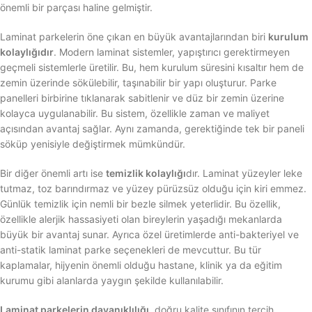
önemli bir parçası haline gelmiştir.
Laminat parkelerin öne çıkan en büyük avantajlarından biri
kurulum
kolaylığıdır
. Modern laminat sistemler, yapıştırıcı gerektirmeyen
geçmeli sistemlerle üretilir. Bu, hem kurulum süresini kısaltır hem de
zemin üzerinde sökülebilir, taşınabilir bir yapı oluşturur. Parke
panelleri birbirine tıklanarak sabitlenir ve düz bir zemin üzerine
kolayca uygulanabilir. Bu sistem, özellikle zaman ve maliyet
açısından avantaj sağlar. Aynı zamanda, gerektiğinde tek bir paneli
söküp yenisiyle değiştirmek mümkündür.
Bir diğer önemli artı ise
temizlik kolaylığı
dır. Laminat yüzeyler leke
tutmaz, toz barındırmaz ve yüzey pürüzsüz olduğu için kiri emmez.
Günlük temizlik için nemli bir bezle silmek yeterlidir. Bu özellik,
özellikle alerjik hassasiyeti olan bireylerin yaşadığı mekanlarda
büyük bir avantaj sunar. Ayrıca özel üretimlerde anti-bakteriyel ve
anti-statik laminat parke seçenekleri de mevcuttur. Bu tür
kaplamalar, hijyenin önemli olduğu hastane, klinik ya da eğitim
kurumu gibi alanlarda yaygın şekilde kullanılabilir.
Laminat parkelerin dayanıklılığı
, doğru kalite sınıfının tercih