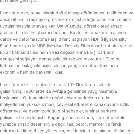
biri haline gelmiştir.
Laminat parke, temel olarak doğal ahşap görünümünü taklit eden ve
ahşap liflerinin reçineyle preslenerek oluşturduğu panellerin zemine
uygulanmasıyla ortaya çıkar. Üst yüzeyde, görsel olarak ahşabı
andıran bir desen tabakası bulunur. Bu desen tabakasının altında,
darbe ve deformasyona karşı direnç sağlayan HDF (High Density
Fiberboard) ya da MDF (Medium Density Fiberboard) tabaka yer alır.
En alt katmanda ise nem ve ısı değişimlerine karşı parkenin
dengesini sağlayan dengeleyici bir tabaka mevcuttur. Tüm bu
katmanların sıkıştırılmasıyla oluşan yapı, laminat parkeyi hem
ekonomik hem de dayanıklı kılar.
Laminat parke sistemleri ilk olarak 1970’li yıllarda İsveç’te
geliştirilmiş, 1980’lerde ise Avrupa genelinde yaygınlaşmaya
başlamıştır. O dönemlerde doğal ahşap parkelerin üretim
maliyetlerinin yüksek olması, çevresel etkenlere karşı dayanıksızlık
göstermesi ve bakım zorluğu gibi sebepler, laminat parkenin
gelişimini hızlandırmıştır. Bugün gelinen noktada, laminat parkeler
yalnızca ahşap desenleriyle değil, taş, beton, mermer ve farklı
dokuları taklit edebilen yüzey seçenekleriyle de iç mimari çözümlerin