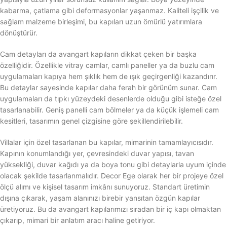
kabarma, çatlama gibi deformasyonlar yaşanmaz. Kaliteli işçilik ve
sağlam malzeme birleşimi, bu kapıları uzun ömürlü yatırımlara
dönüştürür.
Cam detayları da avangart kapıların dikkat çeken bir başka
özelliğidir. Özellikle vitray camlar, camlı paneller ya da buzlu cam
uygulamaları kapıya hem şıklık hem de ışık geçirgenliği kazandırır.
Bu detaylar sayesinde kapılar daha ferah bir görünüm sunar. Cam
uygulamaları da tıpkı yüzeydeki desenlerde olduğu gibi isteğe özel
tasarlanabilir. Geniş panelli cam bölmeler ya da küçük işlemeli cam
kesitleri, tasarımın genel çizgisine göre şekillendirilebilir.
Villalar için özel tasarlanan bu kapılar, mimarinin tamamlayıcısıdır.
Kapının konumlandığı yer, çevresindeki duvar yapısı, tavan
yüksekliği, duvar kağıdı ya da boya tonu gibi detaylarla uyum içinde
olacak şekilde tasarlanmalıdır. Decor Ege olarak her bir projeye özel
ölçü alımı ve kişisel tasarım imkânı sunuyoruz. Standart üretimin
dışına çıkarak, yaşam alanınızı birebir yansıtan özgün kapılar
üretiyoruz. Bu da avangart kapılarımızı sıradan bir iç kapı olmaktan
çıkarıp, mimari bir anlatım aracı haline getiriyor.