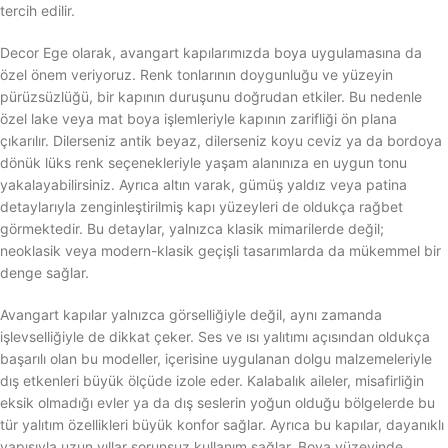
tercih edilir.
Decor Ege olarak, avangart kapılarımızda boya uygulamasına da
özel önem veriyoruz. Renk tonlarının doygunluğu ve yüzeyin
pürüzsüzlüğü, bir kapının duruşunu doğrudan etkiler. Bu nedenle
özel lake veya mat boya işlemleriyle kapının zarifliği ön plana
çıkarılır. Dilerseniz antik beyaz, dilerseniz koyu ceviz ya da bordoya
dönük lüks renk seçenekleriyle yaşam alanınıza en uygun tonu
yakalayabilirsiniz. Ayrıca altın varak, gümüş yaldız veya patina
detaylarıyla zenginleştirilmiş kapı yüzeyleri de oldukça rağbet
görmektedir. Bu detaylar, yalnızca klasik mimarilerde değil;
neoklasik veya modern-klasik geçişli tasarımlarda da mükemmel bir
denge sağlar.
Avangart kapılar yalnızca görselliğiyle değil, aynı zamanda
işlevselliğiyle de dikkat çeker. Ses ve ısı yalıtımı açısından oldukça
başarılı olan bu modeller, içerisine uygulanan dolgu malzemeleriyle
dış etkenleri büyük ölçüde izole eder. Kalabalık aileler, misafirliğin
eksik olmadığı evler ya da dış seslerin yoğun olduğu bölgelerde bu
tür yalıtım özellikleri büyük konfor sağlar. Ayrıca bu kapılar, dayanıklı
yapısıyla uzun yıllar sorunsuz kullanım sağlar. Boya yüzeyinde