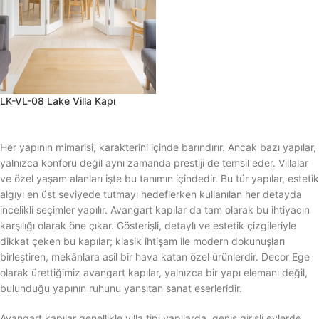
LK-VL-08 Lake Villa Kapı
Her yapının mimarisi, karakterini içinde barındırır. Ancak bazı yapılar,
yalnızca konforu değil aynı zamanda prestiji de temsil eder. Villalar
ve özel yaşam alanları işte bu tanımın içindedir. Bu tür yapılar, estetik
algıyı en üst seviyede tutmayı hedeflerken kullanılan her detayda
incelikli seçimler yapılır. Avangart kapılar da tam olarak bu ihtiyacın
karşılığı olarak öne çıkar. Gösterişli, detaylı ve estetik çizgileriyle
dikkat çeken bu kapılar; klasik ihtişam ile modern dokunuşları
birleştiren, mekânlara asil bir hava katan özel ürünlerdir. Decor Ege
olarak ürettiğimiz avangart kapılar, yalnızca bir yapı elemanı değil,
bulunduğu yapının ruhunu yansıtan sanat eserleridir.
Avangart kapılar genellikle villa tipi yapılarda, geniş girişli evlerde,