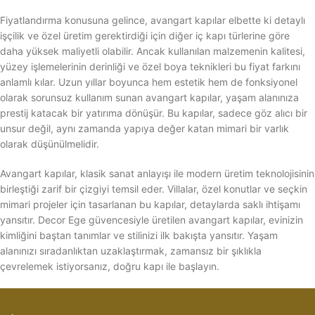
Fiyatlandırma konusuna gelince, avangart kapılar elbette ki detaylı
işçilik ve özel üretim gerektirdiği için diğer iç kapı türlerine göre
daha yüksek maliyetli olabilir. Ancak kullanılan malzemenin kalitesi,
yüzey işlemelerinin derinliği ve özel boya teknikleri bu fiyat farkını
anlamlı kılar. Uzun yıllar boyunca hem estetik hem de fonksiyonel
olarak sorunsuz kullanım sunan avangart kapılar, yaşam alanınıza
prestij katacak bir yatırıma dönüşür. Bu kapılar, sadece göz alıcı bir
unsur değil, aynı zamanda yapıya değer katan mimari bir varlık
olarak düşünülmelidir.
Avangart kapılar, klasik sanat anlayışı ile modern üretim teknolojisinin
birleştiği zarif bir çizgiyi temsil eder. Villalar, özel konutlar ve seçkin
mimari projeler için tasarlanan bu kapılar, detaylarda saklı ihtişamı
yansıtır. Decor Ege güvencesiyle üretilen avangart kapılar, evinizin
kimliğini baştan tanımlar ve stilinizi ilk bakışta yansıtır. Yaşam
alanınızı sıradanlıktan uzaklaştırmak, zamansız bir şıklıkla
çevrelemek istiyorsanız, doğru kapı ile başlayın.