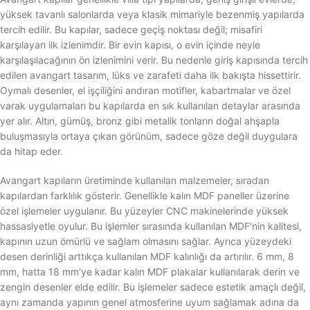
yüksek tavanlı salonlarda veya klasik mimariyle bezenmiş yapılarda
tercih edilir. Bu kapılar, sadece geçiş noktası değil; misafiri
karşılayan ilk izlenimdir. Bir evin kapısı, o evin içinde neyle
karşılaşılacağının ön izlenimini verir. Bu nedenle giriş kapısında tercih
edilen avangart tasarım, lüks ve zarafeti daha ilk bakışta hissettirir.
Oymalı desenler, el işçiliğini andıran motifler, kabartmalar ve özel
varak uygulamaları bu kapılarda en sık kullanılan detaylar arasında
yer alır. Altın, gümüş, bronz gibi metalik tonların doğal ahşapla
buluşmasıyla ortaya çıkan görünüm, sadece göze değil duygulara
da hitap eder.
Avangart kapıların üretiminde kullanılan malzemeler, sıradan
kapılardan farklılık gösterir. Genellikle kalın MDF paneller üzerine
özel işlemeler uygulanır. Bu yüzeyler CNC makinelerinde yüksek
hassasiyetle oyulur. Bu işlemler sırasında kullanılan MDF’nin kalitesi,
kapının uzun ömürlü ve sağlam olmasını sağlar. Ayrıca yüzeydeki
desen derinliği arttıkça kullanılan MDF kalınlığı da artırılır. 6 mm, 8
mm, hatta 18 mm’ye kadar kalın MDF plakalar kullanılarak derin ve
zengin desenler elde edilir. Bu işlemeler sadece estetik amaçlı değil,
aynı zamanda yapının genel atmosferine uyum sağlamak adına da