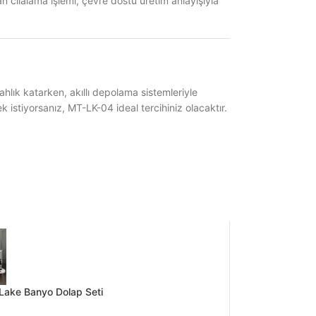
n cilalama işlemi, çevre dostu üretim anlayışıyla
lık katarken, akıllı depolama sistemleriyle
ek istiyorsanız, MT-LK-04 ideal tercihiniz olacaktır.
Lake Banyo Dolap Seti