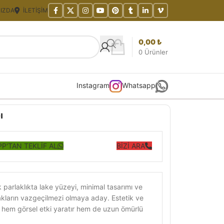
IZDA
İLETIŞIM
0,00
₺
0
Ürünler
Instagram
Whatsapp
ı
P'TAN TEKLİF AL
BİZİ ARA
arlaklıkta lake yüzeyi, minimal tasarımı ve
kların vazgeçilmezi olmaya aday. Estetik ve
l, hem görsel etki yaratır hem de uzun ömürlü