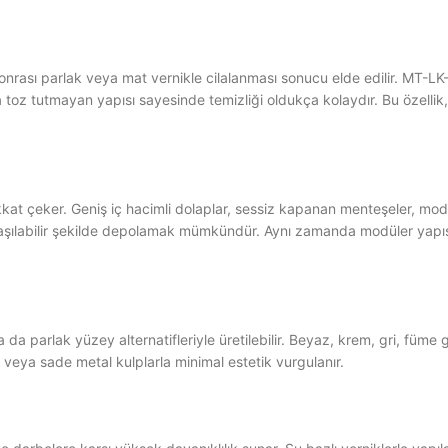
ası parlak veya mat vernikle cilalanması sonucu elde edilir. MT-LK-
a toz tutmayan yapısı sayesinde temizliği oldukça kolaydır. Bu özelli
at çeker. Geniş iç hacimli dolaplar, sessiz kapanan menteşeler, modüle
y ulaşılabilir şekilde depolamak mümkündür. Aynı zamanda modüler y
da parlak yüzey alternatifleriyle üretilebilir. Beyaz, krem, gri, füme gi
veya sade metal kulplarla minimal estetik vurgulanır.