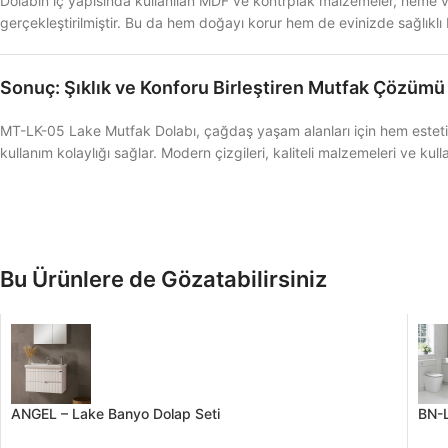
Dolabın iç yapısında kullanılan MDF ve kontrplak malzemeler, neme ve 
gerçekleştirilmiştir. Bu da hem doğayı korur hem de evinizde sağlıklı b
Sonuç: Şıklık ve Konforu Birleştiren Mutfak Çözümü
MT-LK-05 Lake Mutfak Dolabı, çağdaş yaşam alanları için hem estetik
kullanım kolaylığı sağlar. Modern çizgileri, kaliteli malzemeleri ve kul
Bu Ürünlere de Gözatabilirsiniz
ANGEL – Lake Banyo Dolap Seti
BN-L