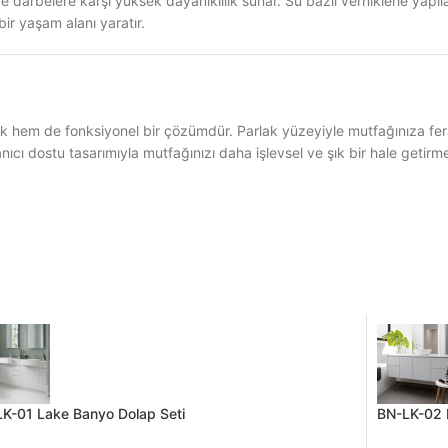
darbelere karşı yüksek dayanıklılık sunar. Su bazlı verniklerle yapıla
ir yaşam alanı yaratır.
 hem de fonksiyonel bir çözümdür. Parlak yüzeyiyle mutfağınıza ferah
lanıcı dostu tasarımıyla mutfağınızı daha işlevsel ve şık bir hale getirm
K-01 Lake Banyo Dolap Seti
BN-LK-02 