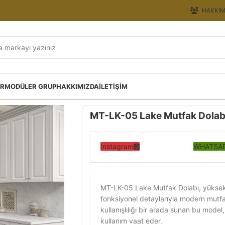
HAKKIM
ER
MODÜLER GRUP
HAKKIMIZDA
İLETIŞIM
MT-LK-05 Lake Mutfak Dolab
Instagram
WHATSAP
MT-LK-05 Lake Mutfak Dolabı, yüksek p
fonksiyonel detaylarıyla modern mutfa
kullanışlılığı bir arada sunan bu mode
kullanım vaat eder.