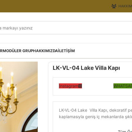
HAKKIM
ER
MODÜLER GRUP
HAKKIMIZDA
İLETIŞIM
LK-VL-04 Lake Villa Kapı
Instagram
WHATSAP
LK-VL-04 Lake Villa Kapı, dekoratif pe
kaplamasıyla geniş iç mekanlarda şıklı
Tüm Öze