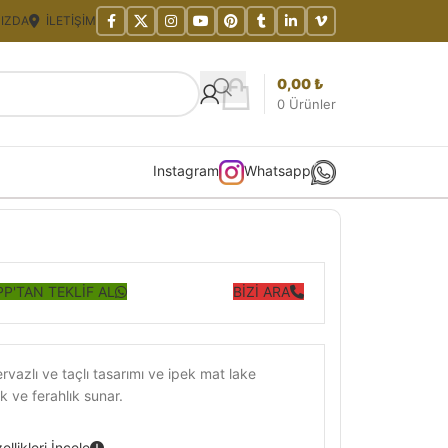
IZDA
İLETIŞIM
0,00
₺
0
Ürünler
Instagram
Whatsapp
P'TAN TEKLİF AL
BİZİ ARA
rvazlı ve taçlı tasarımı ve ipek mat lake
k ve ferahlık sunar.
llikleri İncele