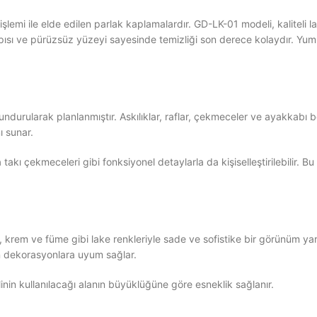
lemi ile elde edilen parlak kaplamalardır. GD-LK-01 modeli, kaliteli
ısı ve pürüzsüz yüzeyi sayesinde temizliği son derece kolaydır. Yumu
durularak planlanmıştır. Askılıklar, raflar, çekmeceler ve ayakkabı b
ı sunar.
takı çekmeceleri gibi fonksiyonel detaylarla da kişiselleştirilebilir.
t, krem ve füme gibi lake renkleriyle sade ve sofistike bir görünüm yar
rn dekorasyonlara uyum sağlar.
nin kullanılacağı alanın büyüklüğüne göre esneklik sağlanır.