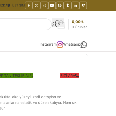
IZDA
İLETIŞIM
0,00
₺
0
Ürünler
Instagram
Whatsapp
P'TAN TEKLİF AL
BİZİ ARA
lıkta lake yüzeyi, zarif detayları ve
 alanlarına estetik ve düzen katıyor. Hem şık
dür.