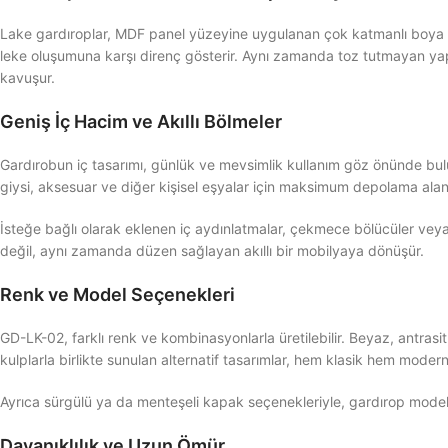
Lake gardıroplar, MDF panel yüzeyine uygulanan çok katmanlı boya iş
leke oluşumuna karşı direnç gösterir. Aynı zamanda toz tutmayan yap
kavuşur.
Geniş İç Hacim ve Akıllı Bölmeler
Gardırobun iç tasarımı, günlük ve mevsimlik kullanım göz önünde bulun
giysi, aksesuar ve diğer kişisel eşyalar için maksimum depolama alan
İsteğe bağlı olarak eklenen iç aydınlatmalar, çekmece bölücüler veya 
değil, aynı zamanda düzen sağlayan akıllı bir mobilyaya dönüşür.
Renk ve Model Seçenekleri
GD-LK-02, farklı renk ve kombinasyonlarla üretilebilir. Beyaz, antrasi
kulplarla birlikte sunulan alternatif tasarımlar, hem klasik hem mode
Ayrıca sürgülü ya da menteşeli kapak seçenekleriyle, gardırop modeli
Dayanıklılık ve Uzun Ömür