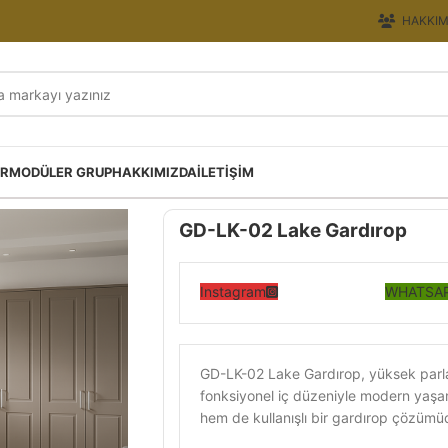
HAKKIM
ER
MODÜLER GRUP
HAKKIMIZDA
İLETIŞIM
GD-LK-02 Lake Gardırop
Instagram
WHATSAP
GD-LK-02 Lake Gardırop, yüksek parlak
fonksiyonel iç düzeniyle modern yaşam
hem de kullanışlı bir gardırop çözümü