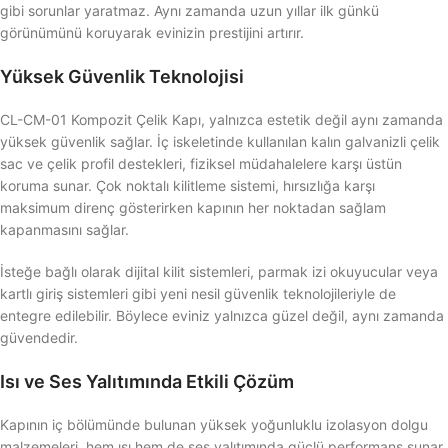
gibi sorunlar yaratmaz. Aynı zamanda uzun yıllar ilk günkü
görünümünü koruyarak evinizin prestijini artırır.
Yüksek Güvenlik Teknolojisi
CL-CM-01 Kompozit Çelik Kapı, yalnızca estetik değil aynı zamanda
yüksek güvenlik sağlar. İç iskeletinde kullanılan kalın galvanizli çelik
sac ve çelik profil destekleri, fiziksel müdahalelere karşı üstün
koruma sunar. Çok noktalı kilitleme sistemi, hırsızlığa karşı
maksimum direnç gösterirken kapının her noktadan sağlam
kapanmasını sağlar.
İsteğe bağlı olarak dijital kilit sistemleri, parmak izi okuyucular veya
kartlı giriş sistemleri gibi yeni nesil güvenlik teknolojileriyle de
entegre edilebilir. Böylece eviniz yalnızca güzel değil, aynı zamanda
güvendedir.
Isı ve Ses Yalıtımında Etkili Çözüm
Kapının iç bölümünde bulunan yüksek yoğunluklu izolasyon dolgu
malzemeleri, hem ısı hem de ses yalıtımında güçlü performans sunar.