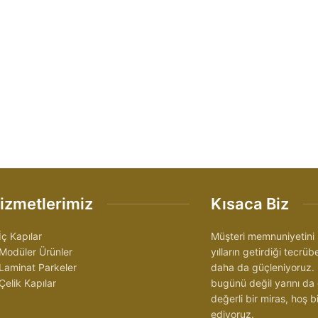
izmetlerimiz
Kısaca Biz
İç Kapılar
Müşteri memnuniyetini 
Modüler Ürünler
yılların getirdiği tecrü
Laminat Parkeler
daha da güçleniyoruz.
Çelik Kapılar
bugünü değil yarını da
değerli bir miras, hoş
ediyoruz.