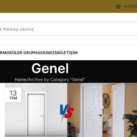
HAKKIM
ER
MODÜLER GRUP
HAKKIMIZDA
İLETIŞIM
Genel
Home
Archive by Category "Genel"
13
TEM