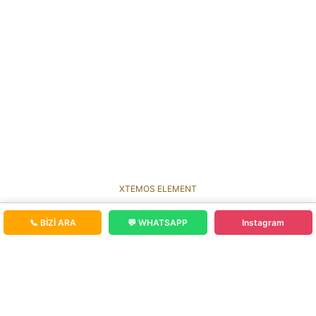
XTEMOS ELEMENT
SLIDER WITH DISTORTION ANIMATION
📞 BİZİ ARA
💬 WHATSAPP
Instagram